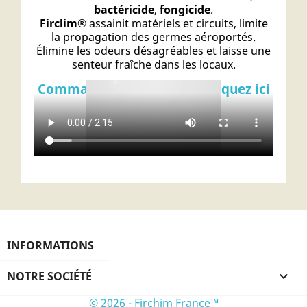
bactéricide
,
fongicide
.
Firclim
® assainit matériels et circuits, limite
la propagation des germes aéroportés.
Élimine les odeurs désagréables et laisse une
senteur fraîche dans les locaux.
Commandez-le en ligne ! Cliquez ici
INFORMATIONS
NOTRE SOCIÉTÉ

© 2026 - Firchim France™