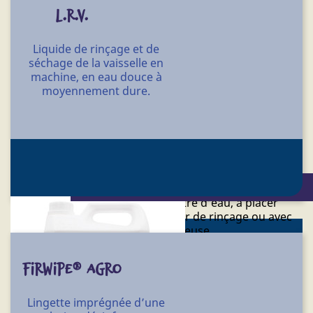
Senteur : citron vert.
L.R.V.
pH : 9,04.
Liquide de rinçage et de
I48
Référence
séchage de la vaisselle en
Conditionnement
machine, en eau douce à
moyennement dure.
7 X 5 l - 30 l - 60 l - 220 l
Liquide de rinçage et de séchage de la vaisselle en
machine, en eau dure.
Permet un rinçage et un séchage optimal de la
vaisselle lavée en machine.
Conditionnement : 4 X 5 l - 20 l
Dosage : de 0,2 à 0,7 g par litre d’eau, à placer
manuellement dans le réservoir de rinçage ou avec
une pompe doseuse.
Aspect : liquide orangé.
FIRWIPE® AGRO
pH : 7 à 8.
Lingette imprégnée d’une
Y11
Référence