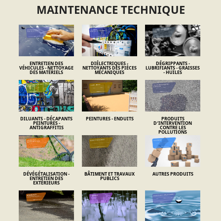
MAINTENANCE TECHNIQUE
ENTRETIEN DES
DÉGRIPPANTS -
DIÉLECTRIQUES -
VÉHICULES - NETTOYAGE
LUBRIFIANTS - GRAISSES
NETTOYANTS DES PIÈCES
DES MATÉRIELS
- HUILES
MÉCANIQUES
DILUANTS - DÉCAPANTS
PEINTURES - ENDUITS
PRODUITS
PEINTURES -
D’INTERVENTION
ANTIGRAFFITIS
CONTRE LES
POLLUTIONS
BÂTIMENT ET TRAVAUX
AUTRES PRODUITS
DÉVÉGÉTALISATION -
PUBLICS
ENTRETIEN DES
EXTÉRIEURS