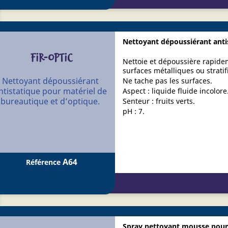
Nettoyant dépoussiérant anti
FIR-OPTIC
Nettoie et dépoussière rapidem
surfaces métalliques ou stratif
Nettoyant dépoussiérant
Ne tache pas les surfaces.
ntistatique pour matériel de
Aspect : liquide fluide incolore
bureautique et d’optique.
Senteur : fruits verts.
pH : 7.
A64
Référence
Spray nettoyant mousse pour 