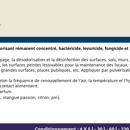
.
risant rémanent concentré, bactéricide, levuricide, fongicide et
age, la désodorisation et la désinfection des surfaces, sols, murs,
les surfaces peintes lessivables pour la maintenance des locaux, s
s, grandes surfaces, places publiques, etc. Appliquer par pulvérisa
elon la fréquence de renouvellement de l’air, la température et l’
contact alimentaire.
parfum.
s, mangue passion, citron, pin).
Z 0123456789...
Conditionnement : 4 X 5 l - 30 l - 60 l - 220 