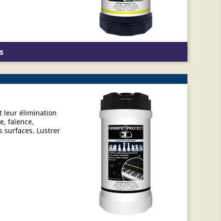
s
t leur élimination
e, faïence,
s surfaces. Lustrer