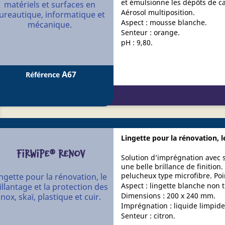
et émulsionne les dépôts de ca
matériels et surfaces en
Aérosol multiposition.
ureautique, informatique et
Aspect : mousse blanche.
mécanique.
Senteur : orange.
pH : 9,80.
A67
Référence
Lingette pour la rénovation, le
FIRWIPE® RENOV
Solution d’imprégnation avec s
une belle brillance de finition
pelucheux type microfibre. Poin
ngette pour la rénovation, le
Aspect : lingette blanche non t
illantage et la protection des
Dimensions : 200 x 240 mm.
inox, skaï, plastique et cuir.
Imprégnation : liquide limpide
Senteur : citron.