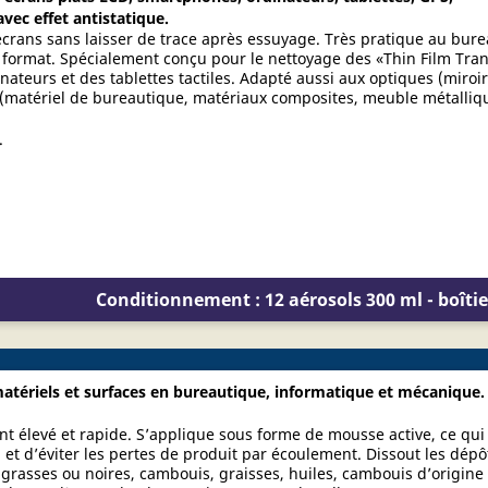
ec effet antistatique.
écrans sans laisser de trace après essuyage. Très pratique au bur
format. Spécialement conçu pour le nettoyage des «Thin Film Trans
nateurs et des tablettes tactiles. Adapté aussi aux optiques (miroir,
ux (matériel de bureautique, matériaux composites, meuble métalli
.
Conditionnement : 12 aérosols 300 ml - boîtie
atériels et surfaces en bureautique, informatique et mécanique.
nt élevé et rapide. S’applique sous forme de mousse active, ce qu
n et d’éviter les pertes de produit par écoulement. Dissout les dépô
grasses ou noires, cambouis, graisses, huiles, cambouis d’origine