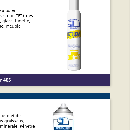
eau ou en
istor» (TFT), des
 glace, lunette,
que, meuble
r 405
i permet de
ts graisseux,
 minérale. Pénètre