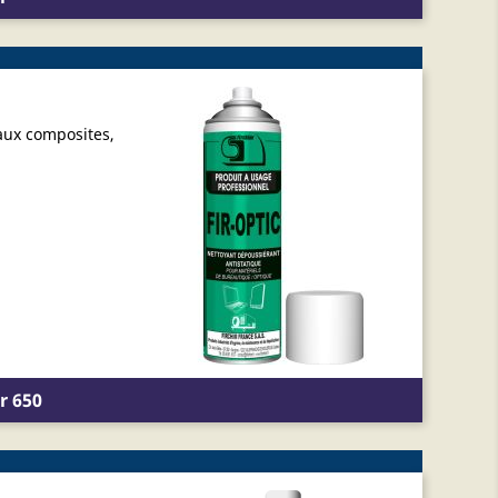
iaux composites,
r 650