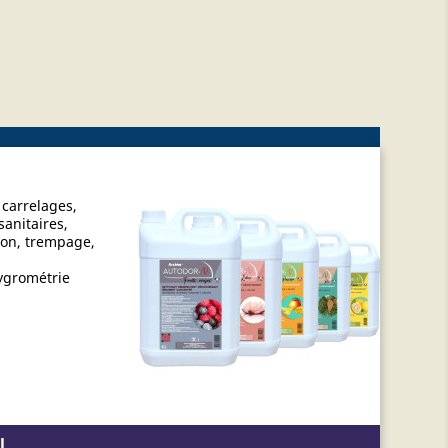
 carrelages,
anitaires,
tion, trempage,
hygrométrie
l