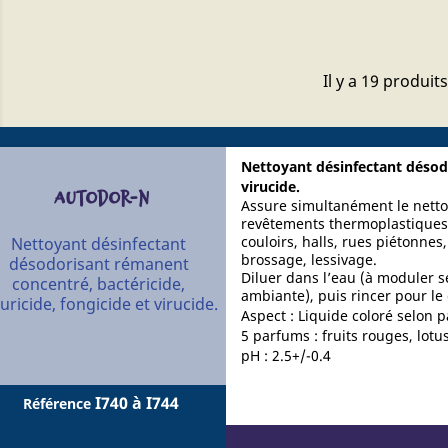
Il y a 19 produits
Nettoyant désinfectant désodo
virucide.
AUTODOR-N
Assure simultanément le nettoy
revêtements thermoplastiques, 
couloirs, halls, rues piétonne
Nettoyant désinfectant
brossage, lessivage.
désodorisant rémanent
Diluer dans l’eau (à moduler s
concentré, bactéricide,
ambiante), puis rincer pour le 
vuricide, fongicide et virucide.
Aspect : Liquide coloré selon 
5 parfums : fruits rouges, lotu
pH : 2.5+/-0.4
ABCDEFGHIJKLMNOPQRSTUVWXY
I740 à I744
Référence