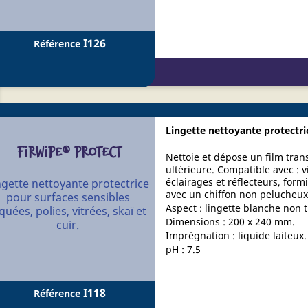
I126
Référence
Lingette nettoyante protectrice
FIRWIPE® PROTECT
Nettoie et dépose un film trans
ultérieure. Compatible avec : v
éclairages et réflecteurs, form
ngette nettoyante protectrice
avec un chiffon non pelucheux
pour surfaces sensibles
Aspect : lingette blanche non t
quées, polies, vitrées, skaï et
Dimensions : 200 x 240 mm.
cuir.
Imprégnation : liquide laiteux.
pH : 7.5
I118
Référence