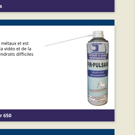
s
s métaux et est
a vidéo et de la
droits difficiles
r 650