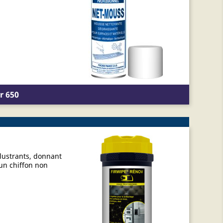
r 650
 lustrants, donnant
 un chiffon non